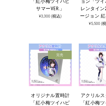
「紅小梅ツイハピ
ョン「ツイ
サマーVER.」
レンタイン2
ージョン 
¥
3,300
(税込)
¥
5,500
(
完売
オリジナル置時計
アクリルス
「紅小梅ツイハピ
「紅小梅ツ