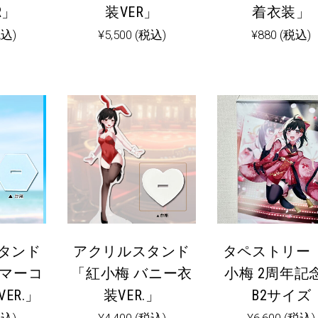
R」
装VER」
着衣装」
税込)
¥
5,500
(税込)
¥
880
(税込)
タンド
アクリルスタンド
タペストリー
サマーコ
「紅小梅 バニー衣
小梅 2周年記
ER.」
装VER.」
B2サイズ
税込)
¥
4,400
(税込)
¥
6,600
(税込)