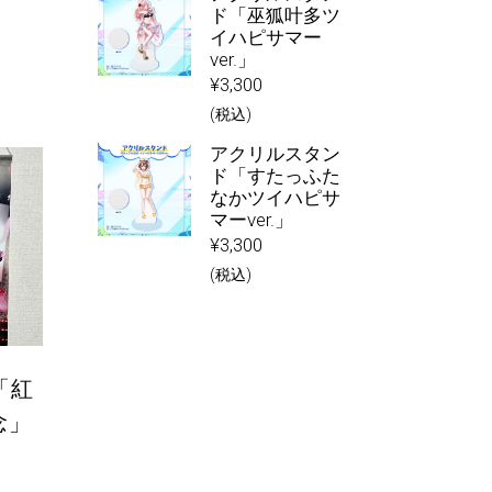
ド「巫狐叶多ツ
イハピサマー
ver.」
¥
3,300
(税込)
アクリルスタン
ド「すたっふた
なかツイハピサ
マーver.」
¥
3,300
(税込)
「紅
念」