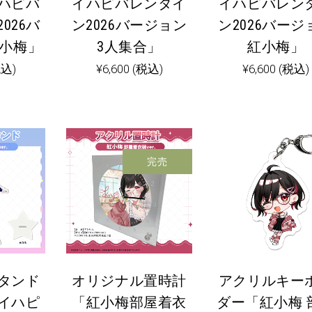
ハピバ
イハピバレンタイ
イハピバレン
026バ
ン2026バージョン
ン2026バージ
紅小梅」
3人集合」
紅小梅」
税込)
¥
6,600
(税込)
¥
6,600
(税込)
完売
タンド
オリジナル置時計
アクリルキー
イハピ
「紅小梅部屋着衣
ダー「紅小梅 