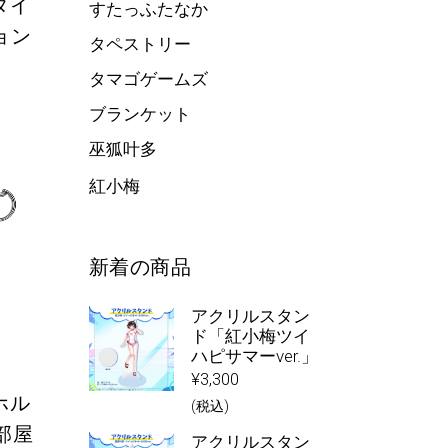
タイ
すたっふたなか
ョン
タペストリー
タマゴゲームズ
ブランケット
巫狐叶多
紅小梅
新着の商品
アクリルスタン
ド「紅小梅ツイ
ハピサマーver.」
¥
3,300
ホル
(税込)
部屋
アクリルスタン