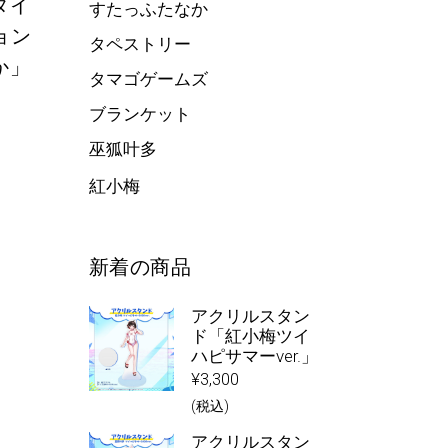
タイ
すたっふたなか
ョン
タペストリー
か」
タマゴゲームズ
ブランケット
巫狐叶多
紅小梅
新着の商品
アクリルスタン
ド「紅小梅ツイ
ハピサマーver.」
¥
3,300
(税込)
アクリルスタン