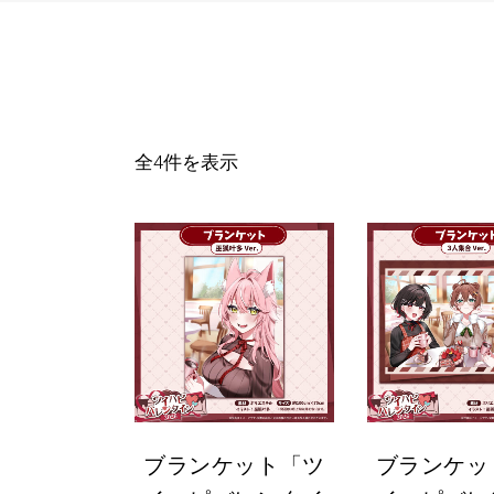
新
全4件を表示
し
い
順
ブランケット「ツ
ブランケッ