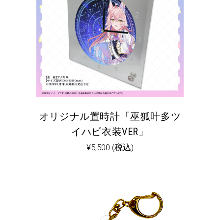
オリジナル置時計「巫狐叶多ツ
イハピ衣装VER」
¥
5,500
(税込)