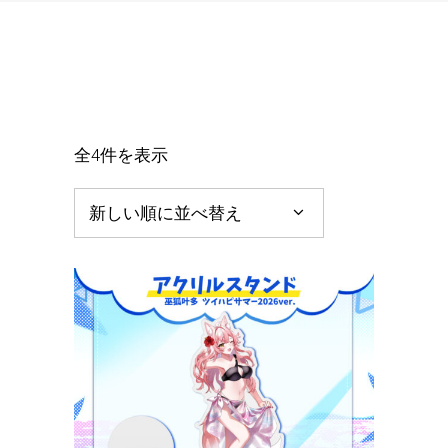
新
全4件を表示
し
新しい順に並べ替え
い
順